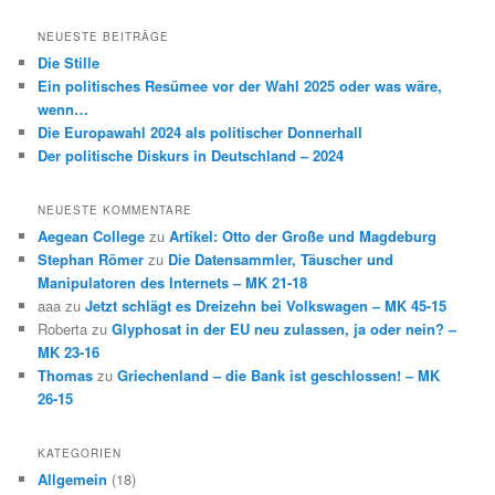
c
h
NEUESTE BEITRÄGE
e
Die Stille
n
Ein politisches Resümee vor der Wahl 2025 oder was wäre,
wenn…
Die Europawahl 2024 als politischer Donnerhall
Der politische Diskurs in Deutschland – 2024
NEUESTE KOMMENTARE
Aegean College
zu
Artikel: Otto der Große und Magdeburg
Stephan Römer
zu
Die Datensammler, Täuscher und
Manipulatoren des Internets – MK 21-18
aaa
zu
Jetzt schlägt es Dreizehn bei Volkswagen – MK 45-15
Roberta
zu
Glyphosat in der EU neu zulassen, ja oder nein? –
MK 23-16
Thomas
zu
Griechenland – die Bank ist geschlossen! – MK
26-15
KATEGORIEN
Allgemein
(18)