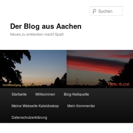
Zum
Zum
primären
sekundären
Such
Inhalt
Inhalt
springen
springen
Der Blog aus Aachen
Neues zu entdecken macht Spaß
Hauptmenü
Startseite
Willkommen
Blog-Netiquette
Meine Webseite Kaleidoskop
Mein Kommentar
Datenschutzerklärung